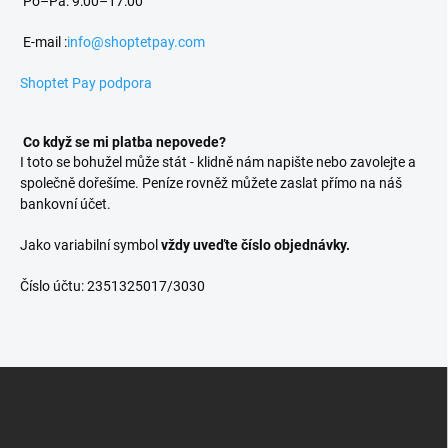
Po–Pá: 9:00–17:00
E-mail :
info@shoptetpay.com
Shoptet Pay podpora
Co když se mi platba nepovede?
I toto se bohužel může stát - klidně nám napište nebo zavolejte a
společně dořešíme. Peníze rovněž můžete zaslat přímo na náš
bankovní účet.
Jako variabilní symbol
vždy uveďte číslo objednávky.
Číslo účtu: 2351325017/3030
Z
á
p
a