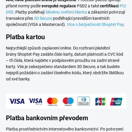
přísné normy podle
evropské regulace
PSD2 a také
certifikaci
PCI
DSS
. Platby podléhají
Silnému ověření klienta
a zákazníci potvrzují
transakce přes
3D Secure
podléhající pravidlům karetních
společností (VISA a Mastercard).
Více o bezpečnosti Shoptet Pay
.
Platba kartou
Nejrychlejší způsob zaplacení online. Do rozhraní platební
brány Shoptet Pay zadáte číslo karty, datum platnosti a CVC kód
– tři čísla, která najdete v podpisovém proužku na zadní straně
karty. Vše je zabezpečeno standardem 3D Secure, a tak budete
nejspíš požádáni o zadání číselného kódu, který obdržíte SMSkou
od své banky.
Platba bankovním převodem
Platba prostřednictvím internetového bankovnictví. Po potvrzení