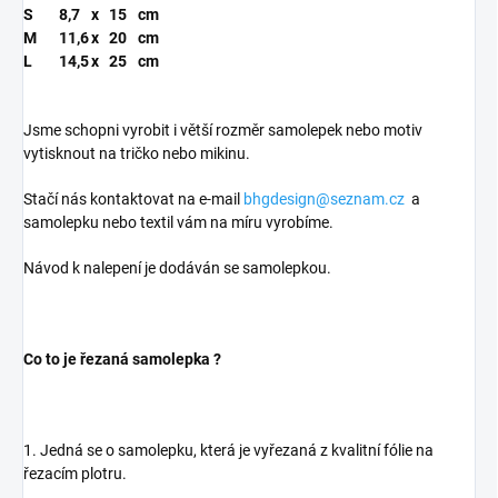
S
8,7
x
15
cm
M
11,6
x
20
cm
L
14,5
x
25
cm
Jsme schopni vyrobit i větší rozměr samolepek nebo motiv
vytisknout na tričko nebo mikinu.
Stačí nás kontaktovat na e-mail
bhgdesign@seznam.cz
a
samolepku nebo textil vám na míru vyrobíme.
Návod k nalepení je dodáván se samolepkou.
Co to je řezaná samolepka ?
1. Jedná se o samolepku, která je vyřezaná z kvalitní fólie na
řezacím plotru.