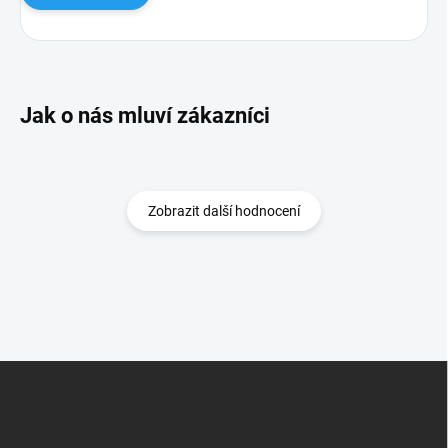
Zobrazit další hodnocení
Z
á
p
a