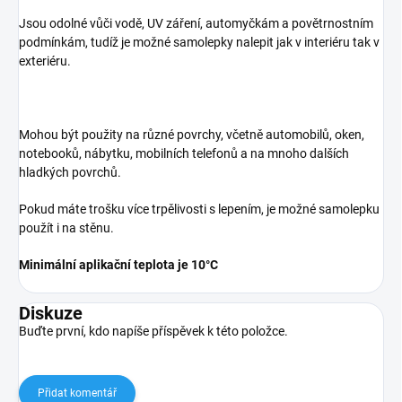
Jsou odolné vůči vodě, UV záření, automyčkám a povětrnostním
podmínkám, tudíž je možné samolepky nalepit jak v interiéru tak v
exteriéru.
Mohou být použity na různé povrchy, včetně automobilů, oken,
notebooků, nábytku, mobilních telefonů a na mnoho dalších
hladkých povrchů.
Pokud máte trošku více trpělivosti s lepením, je možné samolepku
použít i na stěnu.
Minimální aplikační teplota je 10°C
Diskuze
Buďte první, kdo napíše příspěvek k této položce.
Přidat komentář