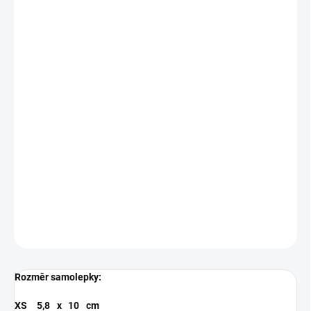
BARVA
MODRÁ
RŮŽOVÁ
ZLATÁ
ANTRACIT
SAMOLEPKY
FIALOVÁ
TYRKYSOVÁ
MŮŽEME DORUČIT DO:
ZVOLTE VARIANTU
−
+
Přidat do košíku
Řezaná samolepka z kvalitní folie s životností 5-7 let.
DETAILNÍ INFORMACE
ZEPTAT SE
Rozměr samolepky:
XS
5,8
x
10
cm