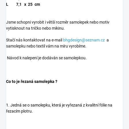
L
7,1
x
25
cm
Jsme schopni vyrobit i větší rozměr samolepek nebo motiv
vytisknout na tričko nebo mikinu.
Stačí nás kontaktovat na e-mail
bhgdesign@seznam.cz
a
samolepku nebo textil vám na míru vyrobíme.
Návod k nalepení je dodáván se samolepkou.
Co to je řezaná samolepka ?
1. Jedná se o samolepku, která je vyřezaná z kvalitní fólie na
řezacím plotru.