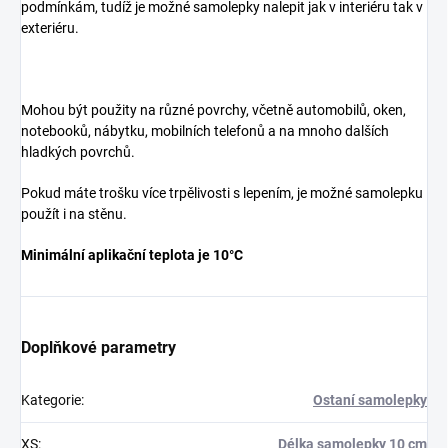
podmínkám, tudíž je možné samolepky nalepit jak v interiéru tak v
exteriéru.
Mohou být použity na různé povrchy, včetně automobilů, oken,
notebooků, nábytku, mobilních telefonů a na mnoho dalších
hladkých povrchů.
Pokud máte trošku více trpělivosti s lepením, je možné samolepku
použít i na stěnu.
Minimální aplikační teplota je 10°C
Doplňkové parametry
Kategorie
:
Ostaní samolepky
XS
:
Délka samolepky 10 cm