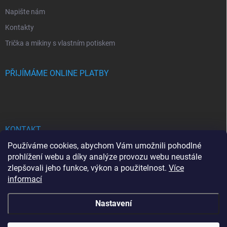
Napište nám
Kontakty
Trička a mikiny s vlastním potiskem
PŘIJÍMÁME ONLINE PLATBY
KONTAKT
Používáme cookies, abychom Vám umožnili pohodlné
bhgdesign
@
seznam.cz
prohlížení webu a díky analýze provozu webu neustále
zlepšovali jeho funkce, výkon a použitelnost.
Více
+420737713778
informací
Nastavení