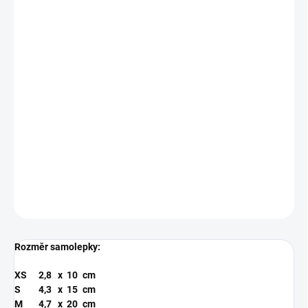
BARVA
MODRÁ
RŮŽOVÁ
ZLATÁ
ANTRACIT
SAMOLEPKY
FIALOVÁ
TYRKYSOVÁ
MŮŽEME DORUČIT DO:
ZVOLTE VARIANTU
−
+
Přidat do košíku
Řezaná samolepka z kvalitní folie s životností 5-7 let.
DETAILNÍ INFORMACE
ZEPTAT SE
Rozměr samolepky:
XS
2,8
x
10
cm
S
4,3
x
15
cm
M
4,7
x
20
cm