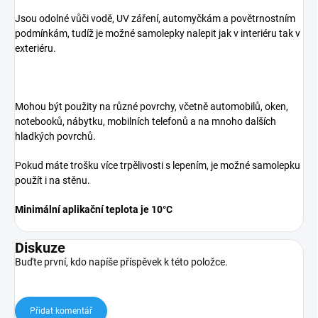
Jsou odolné vůči vodě, UV záření, automyčkám a povětrnostním
podmínkám, tudíž je možné samolepky nalepit jak v interiéru tak v
exteriéru.
Mohou být použity na různé povrchy, včetně automobilů, oken,
notebooků, nábytku, mobilních telefonů a na mnoho dalších
hladkých povrchů.
Pokud máte trošku více trpělivosti s lepením, je možné samolepku
použít i na stěnu.
Minimální aplikační teplota je 10°C
Diskuze
Buďte první, kdo napíše příspěvek k této položce.
Přidat komentář