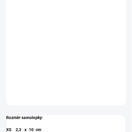
BARVA
MODRÁ
RŮŽOVÁ
ZLATÁ
ANTRACIT
SAMOLEPKY
FIALOVÁ
TYRKYSOVÁ
MŮŽEME DORUČIT DO:
ZVOLTE VARIANTU
−
+
Přidat do košíku
Řezaná samolepka z kvalitní folie s životností 5-7 let.
DETAILNÍ INFORMACE
ZEPTAT SE
Rozměr samolepky:
XS
2,3
x
10
cm