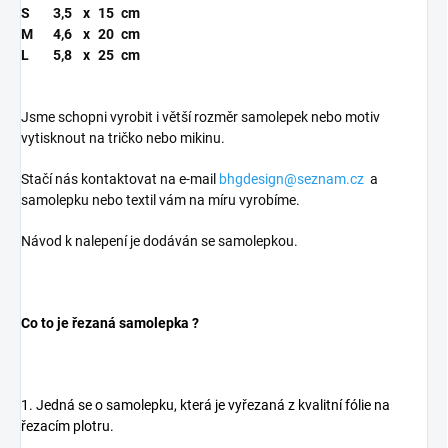
S
3,5
x
15
cm
M
4,6
x
20
cm
L
5,8
x
25
cm
Jsme schopni vyrobit i větší rozměr samolepek nebo motiv
vytisknout na tričko nebo mikinu.
Stačí nás kontaktovat na e-mail
bhgdesign@seznam.cz
a
samolepku nebo textil vám na míru vyrobíme.
Návod k nalepení je dodáván se samolepkou.
Co to je řezaná samolepka ?
1. Jedná se o samolepku, která je vyřezaná z kvalitní fólie na
řezacím plotru.