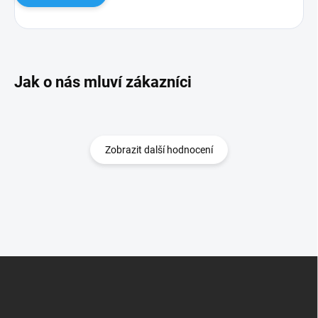
Zobrazit další hodnocení
Z
á
p
a