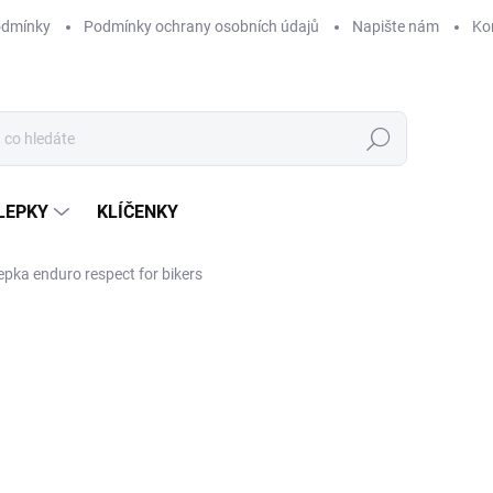
odmínky
Podmínky ochrany osobních údajů
Napište nám
Ko
Hledat
LEPKY
KLÍČENKY
pka enduro respect for bikers
od
42 Kč
/ ks
Měrná
ZVOLTE VARIANTU
cena:
DÉLKA SAMOLEPKY
?