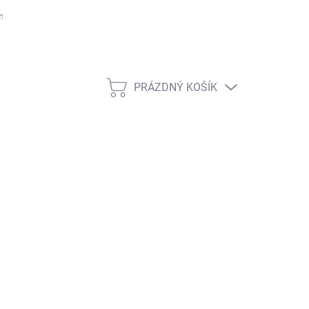
ntakty
PRÁZDNÝ KOŠÍK
NÁKUPNÍ
KOŠÍK