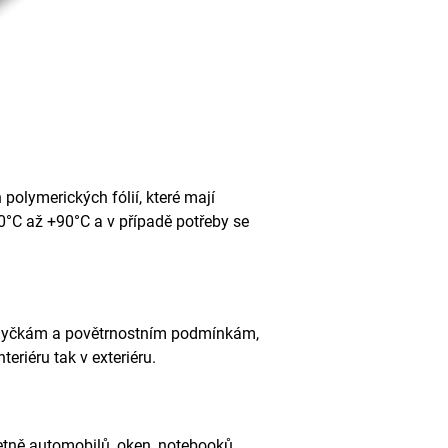
polymerických fólií, které mají
40°C až +90°C a v případě potřeby se
omyčkám a povětrnostním podmínkám,
teriéru tak v exteriéru.
etně automobilů, oken, notebooků,