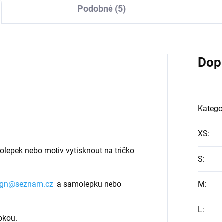
Podobné (5)
Dop
Katego
XS
:
olepek nebo motiv vytisknout na tričko
S
:
ign@seznam.cz
a samolepku nebo
M
:
L
:
pkou.