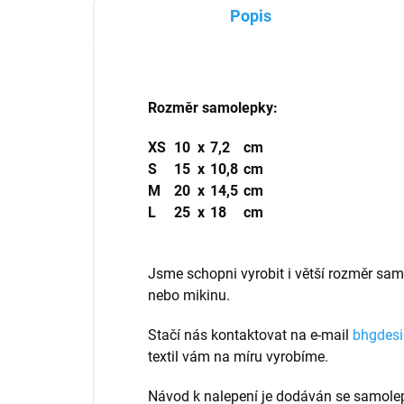
Popis
Rozměr samolepky:
XS
10
x
7,2
cm
S
15
x
10,8
cm
M
20
x
14,5
cm
L
25
x
18
cm
Jsme schopni vyrobit i větší rozměr sam
nebo mikinu.
Stačí nás kontaktovat na e-mail
bhgdes
textil vám na míru vyrobíme.
Návod k nalepení je dodáván se samole