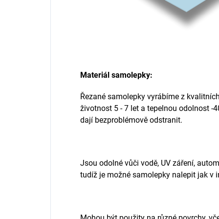
Materiál samolepky:
Řezané samolepky vyrábíme z kvalitních 
životnost 5 - 7 let a tepelnou odolnost -
dají bezproblémově odstranit.
Jsou odolné vůči vodě, UV záření, aut
tudíž je možné samolepky nalepit jak v in
Mohou být použity na různé povrchy, vč