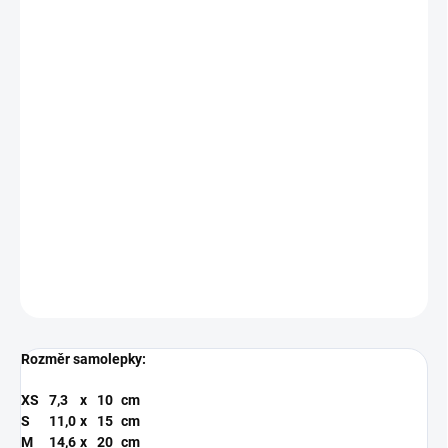
BARVA
MODRÁ
RŮŽOVÁ
ZLATÁ
ANTRACIT
SAMOLEPKY
FIALOVÁ
TYRKYSOVÁ
MŮŽEME DORUČIT DO:
ZVOLTE VARIANTU
−
+
Přidat do košíku
Řezaná samolepka z kvalitní folie s životností 5-7 let.
DETAILNÍ INFORMACE
ZEPTAT SE
Rozměr samolepky:
XS
7,3
x
10
cm
S
11,0
x
15
cm
M
14,6
x
20
cm