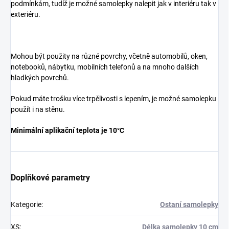
podmínkám, tudíž je možné samolepky nalepit jak v interiéru tak v
exteriéru.
Mohou být použity na různé povrchy, včetně automobilů, oken,
notebooků, nábytku, mobilních telefonů a na mnoho dalších
hladkých povrchů.
Pokud máte trošku více trpělivosti s lepením, je možné samolepku
použít i na stěnu.
Minimální aplikační teplota je 10°C
Doplňkové parametry
Kategorie
:
Ostaní samolepky
XS
:
Délka samolepky 10 cm