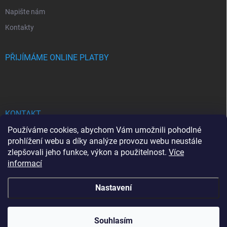
Napište nám
Kontakty
PŘIJÍMÁME ONLINE PLATBY
KONTAKT
Používáme cookies, abychom Vám umožnili pohodlné
bhgdesign
@
seznam.cz
prohlížení webu a díky analýze provozu webu neustále
zlepšovali jeho funkce, výkon a použitelnost.
Více
+420737713778
informací
Nastavení
Copyright 2026
BHG DESIGN
. Všechna práva vyhrazena.
Souhlasím