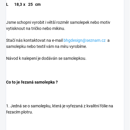
L
18,3
x
25
cm
Jsme schopni vyrobit i větší rozměr samolepek nebo motiv
vytisknout na tričko nebo mikinu.
Stačí nás kontaktovat na e-mail
bhgdesign@seznam.cz
a
samolepku nebo textil vám na míru vyrobíme.
Návod k nalepení je dodáván se samolepkou.
Co to je řezaná samolepka ?
1. Jedná se o samolepku, která je vyřezaná z kvalitní fólie na
řezacím plotru.