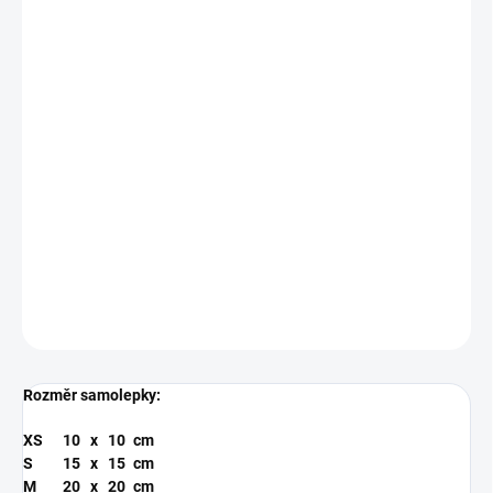
BARVA
MODRÁ
RŮŽOVÁ
ZLATÁ
ANTRACIT
SAMOLEPKY
FIALOVÁ
TYRKYSOVÁ
MŮŽEME DORUČIT DO:
ZVOLTE VARIANTU
−
+
Přidat do košíku
Řezaná samolepka z kvalitní folie s životností 5-7 let.
DETAILNÍ INFORMACE
ZEPTAT SE
Rozměr samolepky:
XS
10
x
10
cm
S
15
x
15
cm
M
20
x
20
cm