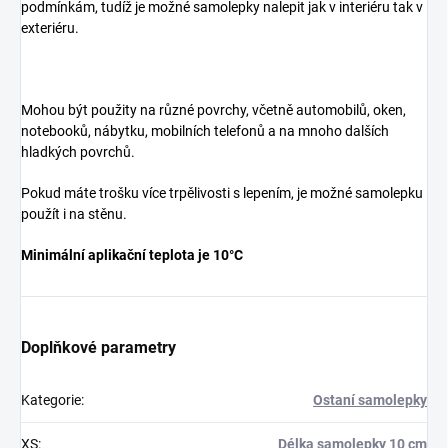
podmínkám, tudíž je možné samolepky nalepit jak v interiéru tak v
exteriéru.
Mohou být použity na různé povrchy, včetně automobilů, oken,
notebooků, nábytku, mobilních telefonů a na mnoho dalších
hladkých povrchů.
Pokud máte trošku více trpělivosti s lepením, je možné samolepku
použít i na stěnu.
Minimální aplikační teplota je 10°C
Doplňkové parametry
Kategorie
:
Ostaní samolepky
XS
:
Délka samolepky 10 cm