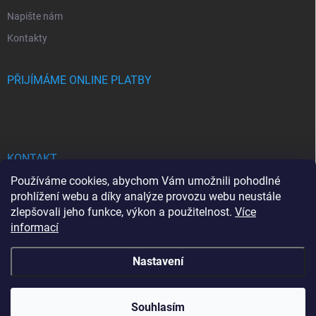
Napište nám
Kontakty
PŘIJÍMÁME ONLINE PLATBY
KONTAKT
Používáme cookies, abychom Vám umožnili pohodlné
bhgdesign
@
seznam.cz
prohlížení webu a díky analýze provozu webu neustále
zlepšovali jeho funkce, výkon a použitelnost.
Více
+420737713778
informací
Nastavení
Copyright 2026
BHG DESIGN
. Všechna práva vyhrazena.
Souhlasím