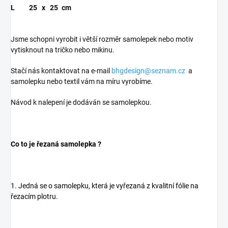
L
25
x
25
cm
Jsme schopni vyrobit i větší rozměr samolepek nebo motiv
vytisknout na tričko nebo mikinu.
Stačí nás kontaktovat na e-mail
bhgdesign@seznam.cz
a
samolepku nebo textil vám na míru vyrobíme.
Návod k nalepení je dodáván se samolepkou.
Co to je řezaná samolepka ?
1. Jedná se o samolepku, která je vyřezaná z kvalitní fólie na
řezacím plotru.