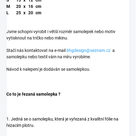
S
15
x
12
cm
M
20
x
16
cm
L
25
x
20
cm
Jsme schopni vyrobit i větší rozměr samolepek nebo motiv
vytisknout na tričko nebo mikinu.
Stačí nás kontaktovat na e-mail
bhgdesign@seznam.cz
a
samolepku nebo textil vám na míru vyrobíme.
Návod k nalepení je dodáván se samolepkou.
Co to je řezaná samolepka ?
1. Jedná se o samolepku, která je vyřezaná z kvalitní fólie na
řezacím plotru.