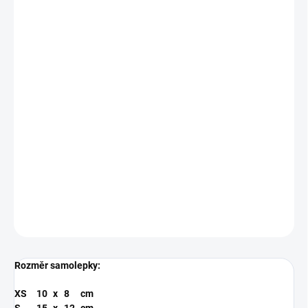
BARVA
MODRÁ
RŮŽOVÁ
ZLATÁ
ANTRACIT
SAMOLEPKY
FIALOVÁ
TYRKYSOVÁ
MŮŽEME DORUČIT DO:
ZVOLTE VARIANTU
−
+
Přidat do košíku
Řezaná samolepka z kvalitní folie s životností 5-7 let.
DETAILNÍ INFORMACE
ZEPTAT SE
Rozměr samolepky:
XS
10
x
8
cm