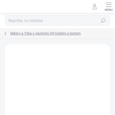
Přejít
na
obsah
Hledat
Mikiny a Trika s vlastním QR kódem a textem