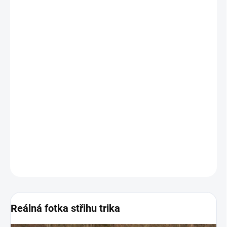
MŮŽEME DORUČIT DO:
ZVOLTE VARIANTU
−
+
Přidat do košíku
Pro vytvoření QR kódu nám do poznámky vložte odkaz třeba na
váš Instagram, Tik Tok, Snap atd.
Nezapomeňte doplnit svůj text který chcete pod QR kód vložit,
Pokud žádný text vložit nechce napište do poznámky Bez Textu.
DETAILNÍ INFORMACE
ZEPTAT SE
Reálná fotka střihu trika