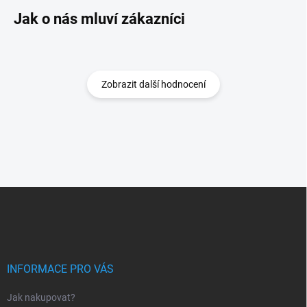
Zobrazit další hodnocení
Z
á
p
a
t
í
INFORMACE PRO VÁS
Jak nakupovat?