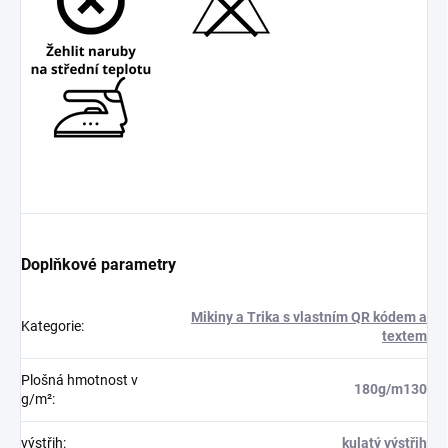
Doplňkové parametry
Mikiny a Trika s vlastním QR kódem a
Kategorie
:
textem
Plošná hmotnost v
180g/m130
g/m²
:
výstřih
:
kulatý výstřih