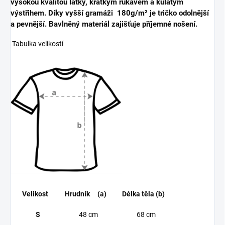
vysokou kvalitou látky, krátkým rukávem a kulatým
výstřihem. Díky vyšší gramáži 180g/m² je tričko odolnější
a pevnější. Bavlněný materiál zajišťuje příjemné nošení.
Tabulka velikostí
Velikost
Hrudník (a)
Délka těla (b)
S
48 cm
68 cm