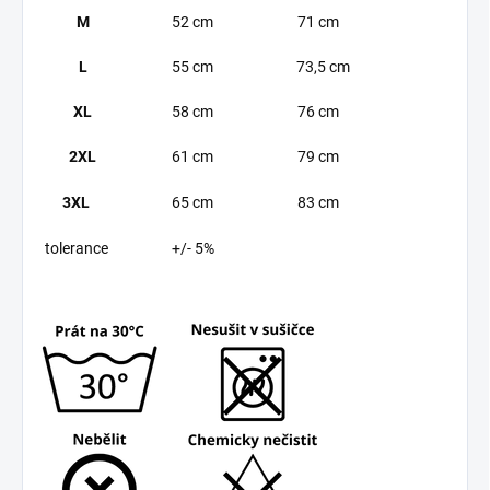
M
52 cm
71 cm
L
55 cm
73,5 cm
XL
58 cm
76 cm
2XL
61 cm
79 cm
3XL
65 cm
83 cm
tolerance
+/- 5%