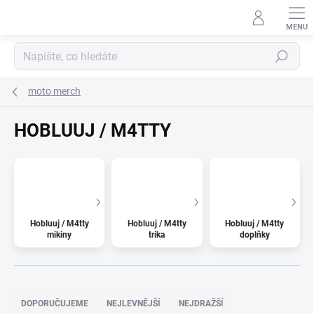
Přejít
na
obsah
Hledat
moto merch
HOBLUUJ / M4TTY
Hobluuj / M4tty
Hobluuj / M4tty
Hobluuj / M4tty
mikiny
trika
doplňky
Ř
a
DOPORUČUJEME
NEJLEVNĚJŠÍ
NEJDRAŽŠÍ