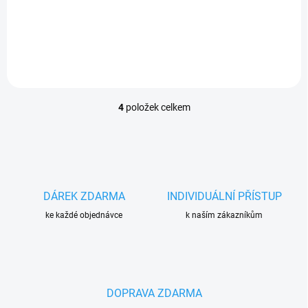
Řezaná samolepka z kvalitní
folie s životností 5-7 let.
4
položek celkem
O
v
l
á
d
a
c
DÁREK ZDARMA
INDIVIDUÁLNÍ PŘÍSTUP
í
ke každé objednávce
p
k naším zákazníkům
r
v
k
y
v
DOPRAVA ZDARMA
ý