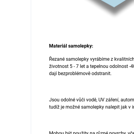
Materiál samolepky:
Řezané samolepky vyrábíme z kvalitních 
životnost 5 - 7 let a tepelnou odolnost -
dají bezproblémově odstranit.
Jsou odolné vůči vodě, UV záření, aut
tudíž je možné samolepky nalepit jak v in
Mohou být použity na různé povrchy, vč