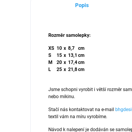
Popis
Rozměr samolepky:
XS
10
x
8,7
cm
S
15
x
13,1
cm
M
20
x
17,4
cm
L
25
x
21,8
cm
Jsme schopni vyrobit i větší rozměr sam
nebo mikinu.
Stačí nás kontaktovat na e-mail
bhgdes
textil vám na míru vyrobíme.
Návod k nalepení je dodáván se samole