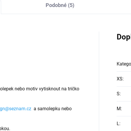
Podobné (5)
Dop
Katego
XS
:
olepek nebo motiv vytisknout na tričko
S
:
ign@seznam.cz
a samolepku nebo
M
:
L
:
pkou.