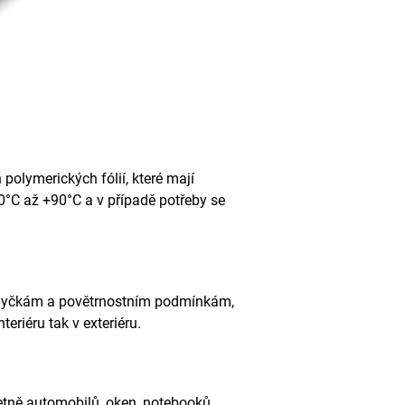
polymerických fólií, které mají
40°C až +90°C a v případě potřeby se
omyčkám a povětrnostním podmínkám,
teriéru tak v exteriéru.
etně automobilů, oken, notebooků,