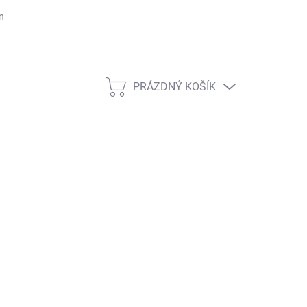
ntakty
PRÁZDNÝ KOŠÍK
NÁKUPNÍ
KOŠÍK