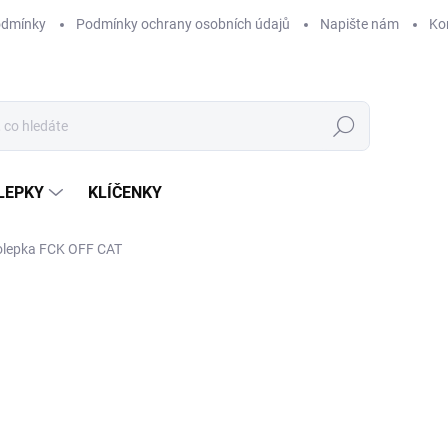
odmínky
Podmínky ochrany osobních údajů
Napište nám
Ko
Hledat
LEPKY
KLÍČENKY
lepka FCK OFF CAT
od
44 Kč
/ ks
Měrná
ZVOLTE VARIANTU
cena:
DÉLKA SAMOLEPKY
?