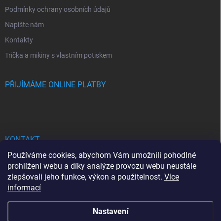
Podmínky ochrany osobních údajů
Napište nám
Kontakty
Trička a mikiny s vlastním potiskem
PŘIJÍMÁME ONLINE PLATBY
KONTAKT
Používáme cookies, abychom Vám umožnili pohodlné
bhgdesign
@
seznam.cz
prohlížení webu a díky analýze provozu webu neustále
zlepšovali jeho funkce, výkon a použitelnost.
Více
+420737713778
informací
Nastavení