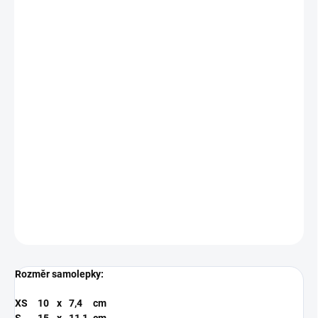
BARVA
MODRÁ
RŮŽOVÁ
ZLATÁ
ANTRACIT
SAMOLEPKY
FIALOVÁ
TYRKYSOVÁ
MŮŽEME DORUČIT DO:
ZVOLTE VARIANTU
−
+
Přidat do košíku
Řezaná samolepka z kvalitní folie s životností 5-7 let.
DETAILNÍ INFORMACE
ZEPTAT SE
Rozměr samolepky:
XS
10
x
7,4
cm