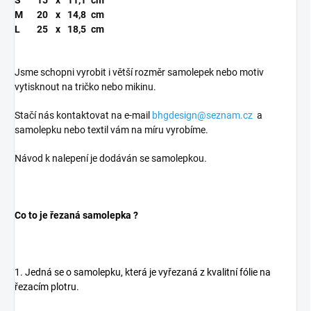
S
15
x
11,1
cm
M
20
x
14,8
cm
L
25
x
18,5
cm
Jsme schopni vyrobit i větší rozměr samolepek nebo motiv
vytisknout na tričko nebo mikinu.
Stačí nás kontaktovat na e-mail
bhgdesign@seznam.cz
a
samolepku nebo textil vám na míru vyrobíme.
Návod k nalepení je dodáván se samolepkou.
Co to je řezaná samolepka ?
1. Jedná se o samolepku, která je vyřezaná z kvalitní fólie na
řezacím plotru.