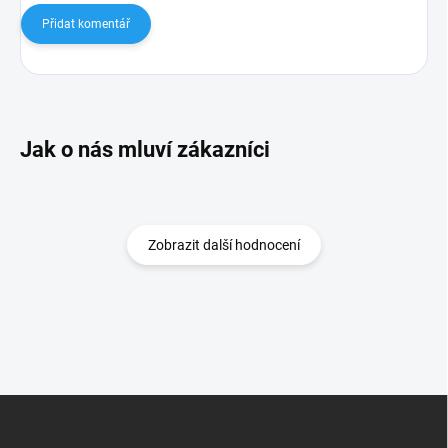
Přidat komentář
Zobrazit další hodnocení
Z
á