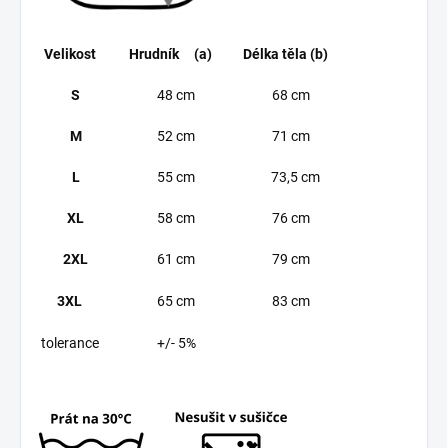
Velikost
Hrudník (a)
Délka těla (b)
S
48 cm
68 cm
M
52 cm
71 cm
L
55 cm
73,5 cm
XL
58 cm
76 cm
2XL
61 cm
79 cm
3XL
65 cm
83 cm
tolerance
+/- 5%