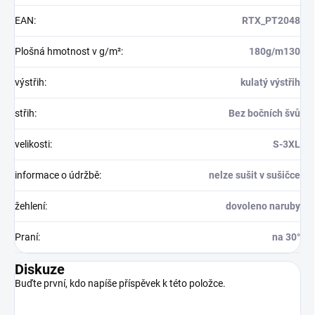
EAN
:
RTX_PT2048
Plošná hmotnost v g/m²
:
180g/m130
výstřih
:
kulatý výstřih
střih
:
Bez bočních švů
velikosti
:
S-3XL
informace o údržbě
:
nelze sušit v sušičce
žehlení
:
dovoleno naruby
Praní
:
na 30°
Diskuze
Buďte první, kdo napíše příspěvek k této položce.