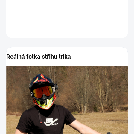
−
+
Přidat do košíku
DETAILNÍ INFORMACE
ZEPTAT SE
Reálná fotka střihu trika