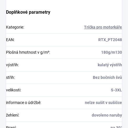
Doplňkové parametry
Kategorie
:
Trička pro motorkáře
EAN
:
RTX_PT2048
Plošná hmotnost v g/m²
:
180g/m130
výstřih
:
kulatý výstřih
střih
:
Bez bočních švů
velikosti
:
S-3XL
informace o údržbě
:
nelze sušit v sušičce
žehlení
:
dovoleno naruby
Praní
:
na 30°