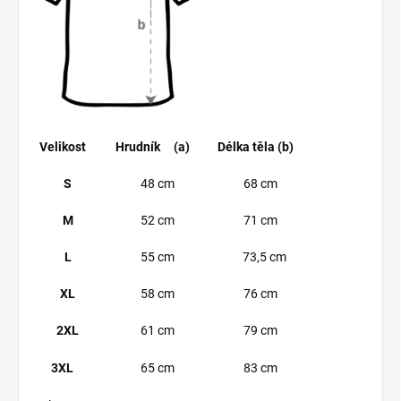
Velikost
Hrudník (a)
Délka těla (b)
S
48 cm
68 cm
M
52 cm
71 cm
L
55 cm
73,5 cm
XL
58 cm
76 cm
2XL
61 cm
79 cm
3XL
65 cm
83 cm